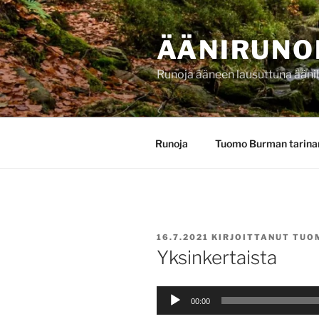
Siirry
sisältöön
ÄÄNIRUNO
Runoja ääneen lausuttuna ääni
Runoja
Tuomo Burman tarina
JULKAISTU
16.7.2021
KIRJOITTANUT
TUO
Yksinkertaista
Äänitoistin
00:00