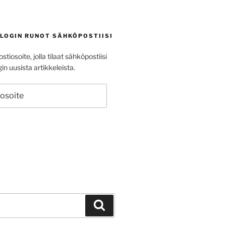
BLOGIN RUNOT SÄHKÖPOSTIISI
stiosoite, jolla tilaat sähköpostiisi
in uusista artikkeleista.
ite
Haku