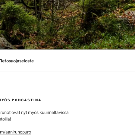
Tietosuojaseloste
MYÖS PODCASTINA
runot ovat nyt myös kuunneltavissa
toilla!
.fm/aanirunopuro