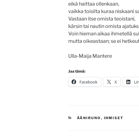
eikä haittaa ollenkaan,
vaikka toisilta kuraa niskaani s
Vastaan itse omista teoistani,
kärsin tai nautin omista ajatuks
Voin hieman aikaa ihmetellä su
mutta oikeastaan; se ei hetkeu
Ulla-Maija Mantere
Jaa tämä:
Facebook
X
Li
KATEGORIAT
ÄÄNIRUNO
,
IHMISET