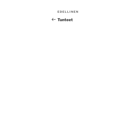
Artikkelien
Edellinen
EDELLINEN
selaus
artikkeli
Tunteet