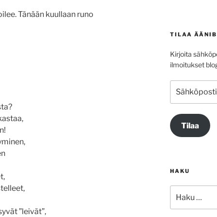
ja
ilee. Tänään kuullaan runo
alas
säädät
TILAA ÄÄNI
äänenvoimakkuutta
suuremmaksi
Kirjoita sähköpo
ja
ilmoitukset blog
pienemmäksi.
Sähköpostioso
sta?
kastaa,
Tilaa
n!
yminen,
en
HAKU
t,
telleet,
Etsi:
yvät ”leivät”,