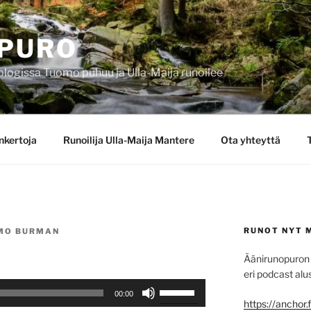
PURO
blogissa Tuomo puhuu ja Ulla-Maija runoilee
nkertoja
Runoilija Ulla-Maija Mantere
Ota yhteyttä
RUNOT NYT 
MO BURMAN
Äänirunopuron 
eri podcast alus
Nuolinäppäimillä
00:00
ylös
https://anchor