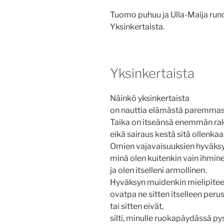
Tuomo puhuu ja Ulla-Maija runo
Yksinkertaista.
Yksinkertaista
Näinkö yksinkertaista
on nauttia elämästä paremma
Taika on itseänsä enemmän ra
eikä sairaus kestä sitä ollenkaa
Omien vajavaisuuksien hyväks
minä olen kuitenkin vain ihmin
ja olen itselleni armollinen.
Hyväksyn muidenkin mielipitee
ovatpa ne sitten itselleen perus
tai sitten eivät,
silti, minulle ruokapäydässä pys