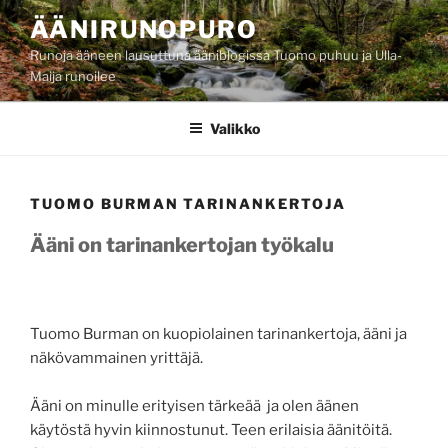
Siirry
ÄÄNIRUNOPURO
sisältöön
Runoja ääneen lausuttuna ääniblogissa Tuomo puhuu ja Ulla-
Maija runoilee
Valikko
TUOMO BURMAN TARINANKERTOJA
Ääni on tarinankertojan työkalu
Tuomo Burman on kuopiolainen tarinankertoja, ääni ja
näkövammainen yrittäjä.
Ääni on minulle erityisen tärkeää ja olen äänen
käytöstä hyvin kiinnostunut. Teen erilaisia äänitöitä.