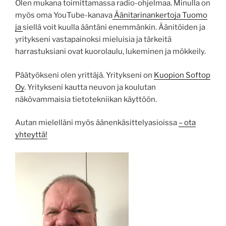
Olen mukana toimittamassa radio-ohjelmaa. Minulla on
myös oma YouTube-kanava
Äänitarinankertoja Tuomo
ja
siellä voit kuulla ääntäni enemmänkin. Äänitöiden ja
yritykseni vastapainoksi mieluisia ja tärkeitä
harrastuksiani ovat kuorolaulu, lukeminen ja mökkeily.
Päätyökseni olen yrittäjä. Yritykseni on
Kuopion Softop
Oy
. Yritykseni kautta neuvon ja koulutan
näkövammaisia tietotekniikan käyttöön.
Autan mielelläni myös äänenkäsittelyasioissa
– ota
yhteyttä!