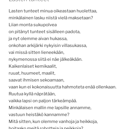
Lasten tunteet minua oikeastaan huolettaa,
minkälainen lasku niistä vielä maksetaan?
Liian monta sukupolvea
on pitänyt tunteet sisälleen padota,
ja nyt olemme aivan hukassa,
onkohan arkijärki nykyisin villasukassa,
vai missä sitten lieneekään,
nykymenossa siitä ei näe jälkeäkään.
Kaikenlaiset kemikaalit,
ruuat, huumeet, maalit,
saavat ihmisen sekoamaan,
vaan kun ei kokonaisuutta hahmoteta enää ollenkaan.
Ruutua kyllä näprätään,
vaikka lapsi on paljon tärkeämpää.
Minkälaisen mallin me lapsille annamme,
vastuun heistäkö kannamme?
Mitä sitten, kun olemme vanhoja ja heikkoja,
hoitaako meitä robotteja ja peikkoja?