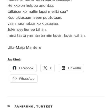
Heikko on helppo unohtaa,
tälläisenkö mallin lapsi meiltä saa?
Koulukiusaamiseen puututaan,
vaan huomataanko kiusaajaa.
Jokin syy lienee tähän,
minä tästä ymmärrän niin kovin, kovin vähän.
Ulla-Maija Mantere
Jaa tämä:
Facebook
X
LinkedIn
WhatsApp
KATEGORIAT
ÄÄNIRUNO
,
TUNTEET