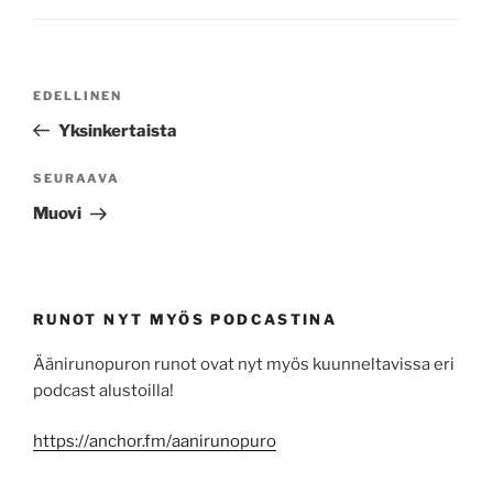
Artikkelien
Edellinen
EDELLINEN
selaus
artikkeli
Yksinkertaista
Seuraava
SEURAAVA
artikkeli
Muovi
RUNOT NYT MYÖS PODCASTINA
Äänirunopuron runot ovat nyt myös kuunneltavissa eri
podcast alustoilla!
https://anchor.fm/aanirunopuro