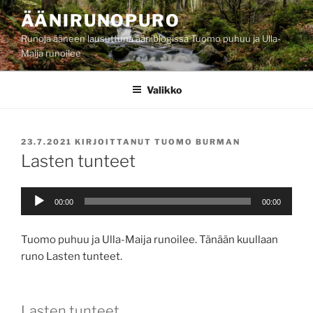
Siirry
ÄÄNIRUNOPURO
sisältöön
Runoja ääneen lausuttuna ääniblogissa Tuomo puhuu ja Ulla-
Maija runoilee
Valikko
JULKAISTU
23.7.2021
KIRJOITTANUT
TUOMO BURMAN
Lasten tunteet
Äänitoistin
00:00
00:00
Tuomo puhuu ja Ulla-Maija runoilee. Tänään kuullaan
runo Lasten tunteet.
Lasten tunteet