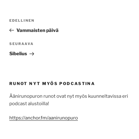
Artikkelien
Edellinen
EDELLINEN
selaus
artikkeli
Vammaisten päivä
Seuraava
SEURAAVA
artikkeli
Sibelius
RUNOT NYT MYÖS PODCASTINA
Äänirunopuron runot ovat nyt myös kuunneltavissa eri
podcast alustoilla!
https://anchor.fm/aanirunopuro