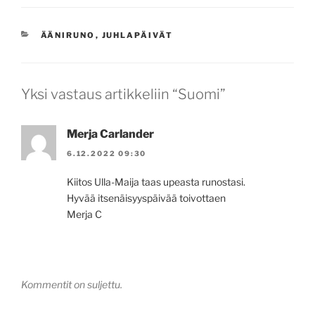
KATEGORIAT
ÄÄNIRUNO
,
JUHLAPÄIVÄT
Yksi vastaus artikkeliin “Suomi”
Merja Carlander
6.12.2022 09:30
Kiitos Ulla-Maija taas upeasta runostasi.
Hyvää itsenäisyyspäivää toivottaen
Merja C
Kommentit on suljettu.