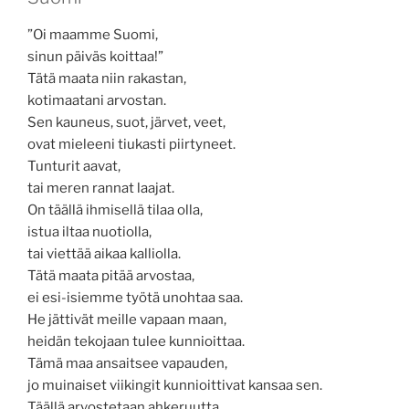
”Oi maamme Suomi,
sinun päiväs koittaa!”
Tätä maata niin rakastan,
kotimaatani arvostan.
Sen kauneus, suot, järvet, veet,
ovat mieleeni tiukasti piirtyneet.
Tunturit aavat,
tai meren rannat laajat.
On täällä ihmisellä tilaa olla,
istua iltaa nuotiolla,
tai viettää aikaa kalliolla.
Tätä maata pitää arvostaa,
ei esi-isiemme työtä unohtaa saa.
He jättivät meille vapaan maan,
heidän tekojaan tulee kunnioittaa.
Tämä maa ansaitsee vapauden,
jo muinaiset viikingit kunnioittivat kansaa sen.
Täällä arvostetaan ahkeruutta,