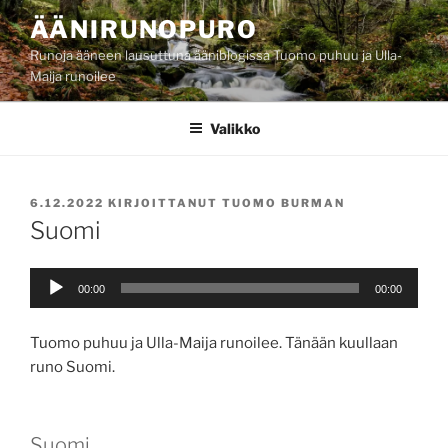
Siirry
ÄÄNIRUNOPURO
sisältöön
Runoja ääneen lausuttuna ääniblogissa Tuomo puhuu ja Ulla-
Maija runoilee
Valikko
JULKAISTU
6.12.2022
KIRJOITTANUT
TUOMO BURMAN
Suomi
Äänitoistin
00:00
00:00
Tuomo puhuu ja Ulla-Maija runoilee. Tänään kuullaan
runo Suomi.
Suomi