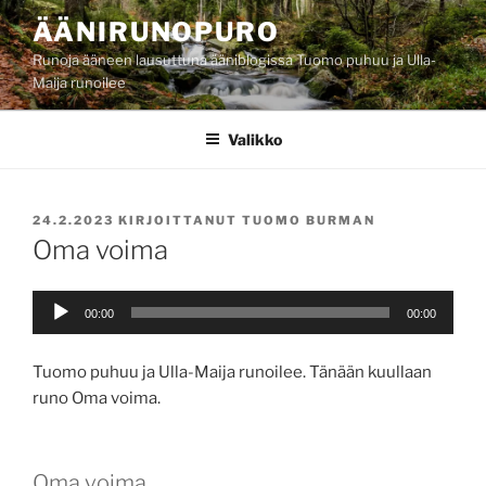
Siirry
ÄÄNIRUNOPURO
sisältöön
Runoja ääneen lausuttuna ääniblogissa Tuomo puhuu ja Ulla-
Maija runoilee
Valikko
JULKAISTU
24.2.2023
KIRJOITTANUT
TUOMO BURMAN
Oma voima
Äänitoistin
00:00
00:00
Tuomo puhuu ja Ulla-Maija runoilee. Tänään kuullaan
runo Oma voima.
Oma voima