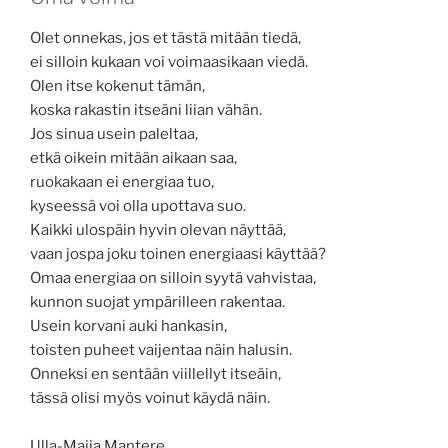
Olet onnekas, jos et tästä mitään tiedä,
ei silloin kukaan voi voimaasikaan viedä.
Olen itse kokenut tämän,
koska rakastin itseäni liian vähän.
Jos sinua usein paleltaa,
etkä oikein mitään aikaan saa,
ruokakaan ei energiaa tuo,
kyseessä voi olla upottava suo.
Kaikki ulospäin hyvin olevan näyttää,
vaan jospa joku toinen energiaasi käyttää?
Omaa energiaa on silloin syytä vahvistaa,
kunnon suojat ympärilleen rakentaa.
Usein korvani auki hankasin,
toisten puheet vaijentaa näin halusin.
Onneksi en sentään viillellyt itseäin,
tässä olisi myös voinut käydä näin.
Ulla-Maija Mantere