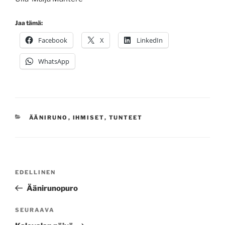
Jaa tämä:
Facebook
X
LinkedIn
WhatsApp
KATEGORIAT
ÄÄNIRUNO
,
IHMISET
,
TUNTEET
Artikkelien
Edellinen
EDELLINEN
selaus
artikkeli
Äänirunopuro
Seuraava
SEURAAVA
artikkeli