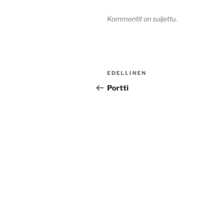
Kommentit on suljettu.
Artikkelien
Edellinen
EDELLINEN
selaus
artikkeli
Portti