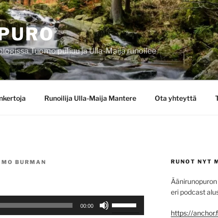
PURO
blogissa Tuomo puhuu ja Ulla-Maija runoilee
nkertoja
Runoilija Ulla-Maija Mantere
Ota yhteyttä
RUNOT NYT 
OMO BURMAN
Äänirunopuron 
eri podcast alus
Nuolinäppäimillä
00:00
ylös
https://anchor