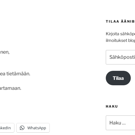
ja
alas
säädät
TILAA ÄÄNI
äänenvoimakkuutta
suuremmaksi
Kirjoita sähköpo
ja
ilmoitukset blog
pienemmäksi.
inen,
Sähköpostioso
ea tietämään.
Tilaa
rtamaan.
HAKU
Etsi:
nkedIn
WhatsApp