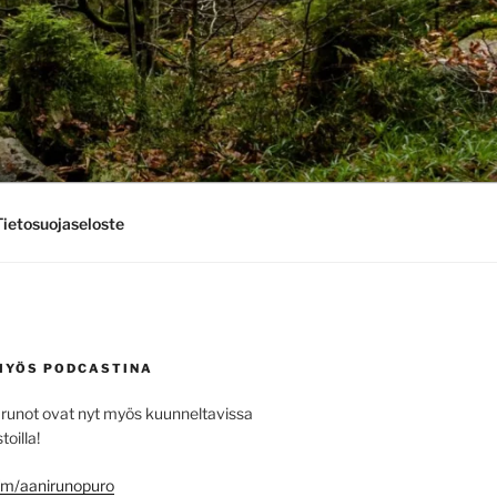
Tietosuojaseloste
MYÖS PODCASTINA
runot ovat nyt myös kuunneltavissa
toilla!
.fm/aanirunopuro