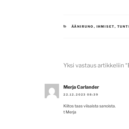
KATEGORIAT
ÄÄNIRUNO
,
IHMISET
,
TUNT
Yksi vastaus artikkeliin 
Merja Carlander
22.12.2023 08:39
Kiitos taas viisaista sanoista.
t Merja