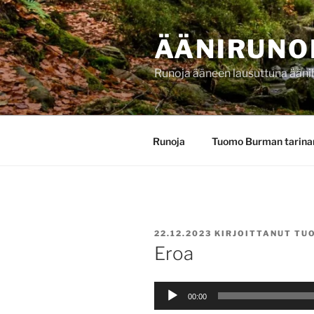
Siirry
sisältöön
ÄÄNIRUNO
Runoja ääneen lausuttuna ääni
Runoja
Tuomo Burman tarina
JULKAISTU
22.12.2023
KIRJOITTANUT
TU
Eroa
Äänitoistin
00:00