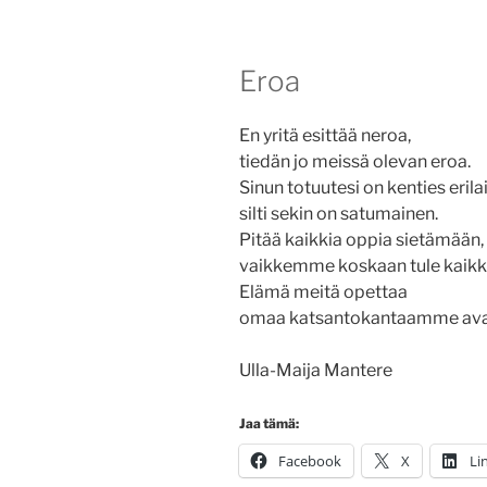
Eroa
En yritä esittää neroa,
tiedän jo meissä olevan eroa.
Sinun totuutesi on kenties erila
silti sekin on satumainen.
Pitää kaikkia oppia sietämään,
vaikkemme koskaan tule kaikk
Elämä meitä opettaa
omaa katsantokantaamme ava
Ulla-Maija Mantere
Jaa tämä:
Facebook
X
Li