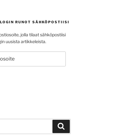
BLOGIN RUNOT SÄHKÖPOSTIISI
stiosoite, jolla tilaat sähköpostiisi
in uusista artikkeleista.
ite
Haku