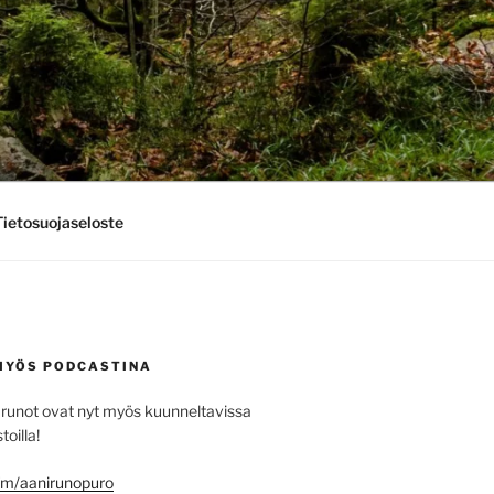
Tietosuojaseloste
MYÖS PODCASTINA
runot ovat nyt myös kuunneltavissa
toilla!
.fm/aanirunopuro