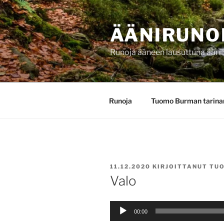
Siirry
sisältöön
ÄÄNIRUNO
Runoja ääneen lausuttuna ääni
Runoja
Tuomo Burman tarina
JULKAISTU
11.12.2020
KIRJOITTANUT
TU
Valo
Äänitoistin
00:00