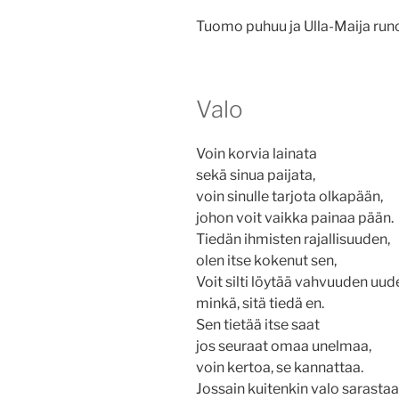
Tuomo puhuu ja Ulla-Maija runo
Valo
Voin korvia lainata
sekä sinua paijata,
voin sinulle tarjota olkapään,
johon voit vaikka painaa pään.
Tiedän ihmisten rajallisuuden,
olen itse kokenut sen,
Voit silti löytää vahvuuden uud
minkä, sitä tiedä en.
Sen tietää itse saat
jos seuraat omaa unelmaa,
voin kertoa, se kannattaa.
Jossain kuitenkin valo sarastaa