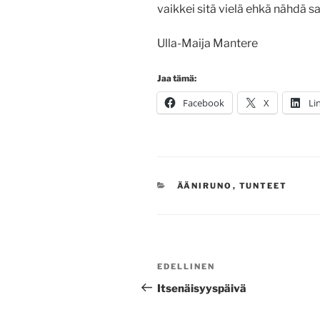
vaikkei sitä vielä ehkä nähdä sa
Ulla-Maija Mantere
Jaa tämä:
Facebook
X
Li
KATEGORIAT
ÄÄNIRUNO
,
TUNTEET
Artikkelien
Edellinen
EDELLINEN
selaus
artikkeli
Itsenäisyyspäivä