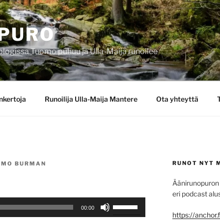
PURO
blogissa Tuomo puhuu ja Ulla-Maija runoilee
nkertoja
Runoilija Ulla-Maija Mantere
Ota yhteyttä
RUNOT NYT 
OMO BURMAN
Äänirunopuron 
eri podcast alus
Nuolinäppäimillä
00:00
ylös
https://anchor