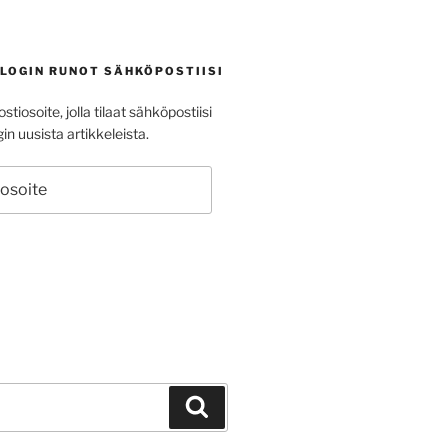
BLOGIN RUNOT SÄHKÖPOSTIISI
stiosoite, jolla tilaat sähköpostiisi
in uusista artikkeleista.
ite
Haku