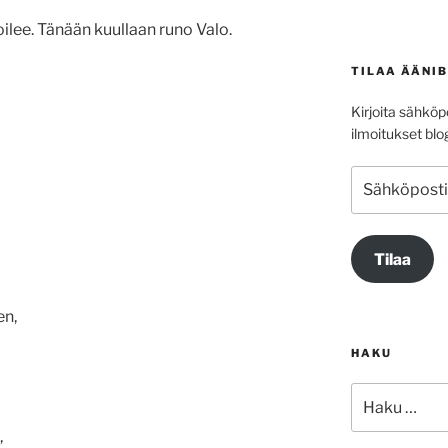
ja
ilee. Tänään kuullaan runo Valo.
alas
säädät
TILAA ÄÄNI
äänenvoimakkuutta
suuremmaksi
Kirjoita sähköpo
ja
ilmoitukset blog
pienemmäksi.
Sähköpostioso
Tilaa
en,
HAKU
Etsi:
,