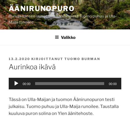
Siirry
ÄÄNIRUNOPURO
sisältöön
Runoja ääneen lausuttuna ääniblogissa Tuomo puhuu ja Ulla-
Maija runoilee
Valikko
JULKAISTU
13.2.2020
KIRJOITTANUT
TUOMO BURMAN
Aurinkoa ikävä
Äänitoistin
00:00
00:00
Tässä on Ulla-Maijan ja tuomon Äänirunopuron testi
julkaisu. Tuomo puhuu ja Ulla-Maija runoilee. Taustalla
kuuluva puron solina on Ylen äänitehoste.