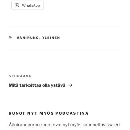
WhatsApp
KATEGORIAT
ÄÄNIRUNO
,
YLEINEN
Artikkelien
selaus
Seuraava
SEURAAVA
artikkeli
Mitä tarkoittaa olla ystävä
RUNOT NYT MYÖS PODCASTINA
Äänirunopuron runot ovat nyt myös kuunneltavissa eri