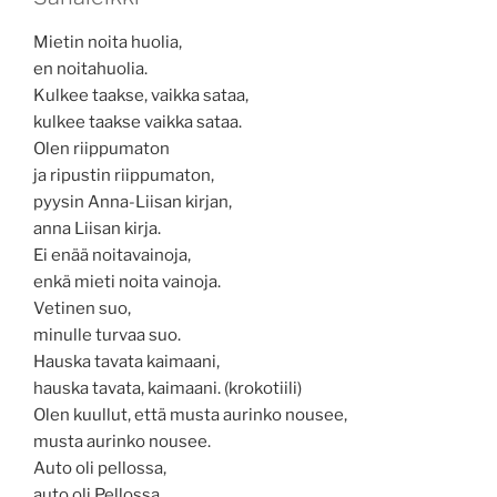
Mietin noita huolia,
en noitahuolia.
Kulkee taakse, vaikka sataa,
kulkee taakse vaikka sataa.
Olen riippumaton
ja ripustin riippumaton,
pyysin Anna-Liisan kirjan,
anna Liisan kirja.
Ei enää noitavainoja,
enkä mieti noita vainoja.
Vetinen suo,
minulle turvaa suo.
Hauska tavata kaimaani,
hauska tavata, kaimaani. (krokotiili)
Olen kuullut, että musta aurinko nousee,
musta aurinko nousee.
Auto oli pellossa,
auto oli Pellossa.