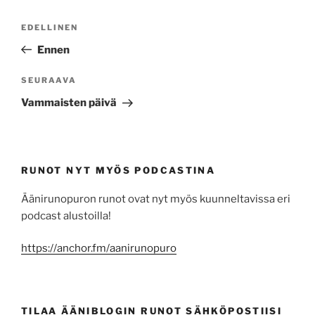
Artikkelien
Edellinen
EDELLINEN
selaus
artikkeli
Ennen
Seuraava
SEURAAVA
artikkeli
Vammaisten päivä
RUNOT NYT MYÖS PODCASTINA
Äänirunopuron runot ovat nyt myös kuunneltavissa eri
podcast alustoilla!
https://anchor.fm/aanirunopuro
TILAA ÄÄNIBLOGIN RUNOT SÄHKÖPOSTIISI