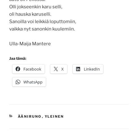
Olli jokseenkin karu selli,
oli hauska karuselli.
Sanoilla voi leikkiä loputtomiin,
vaikka nyt sanonkin kuulemiin.
Ulla-Maija Mantere
Jaa tämä:
Facebook
X
LinkedIn
WhatsApp
KATEGORIAT
ÄÄNIRUNO
,
YLEINEN