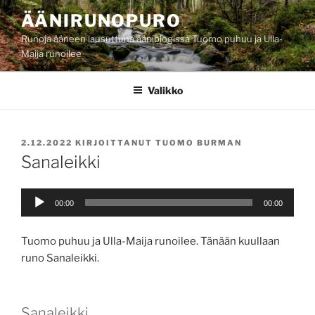
Siirry
ÄÄNIRUNOPURO
sisältöön
Runoja ääneen lausuttuna ääniblogissa Tuomo puhuu ja Ulla-
Maija runoilee
Valikko
JULKAISTU
2.12.2022
KIRJOITTANUT
TUOMO BURMAN
Sanaleikki
Äänitoistin
00:00
00:00
Tuomo puhuu ja Ulla-Maija runoilee. Tänään kuullaan
runo Sanaleikki.
Sanaleikki