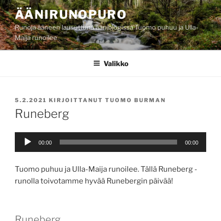
Siirry
ÄÄNIRUNOPURO
sisältöön
Runoja ääneen lausuttuna ääniblogissa Tuomo puhuu ja Ulla-
Maija runoilee
Valikko
JULKAISTU
5.2.2021
KIRJOITTANUT
TUOMO BURMAN
Runeberg
Äänitoistin
00:00
00:00
Tuomo puhuu ja Ulla-Maija runoilee. Tällä Runeberg -
runolla toivotamme hyvää Runebergin päivää!
Runeberg