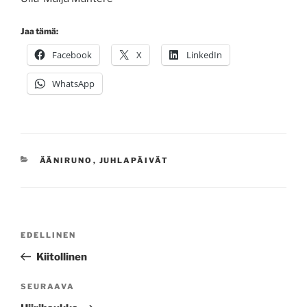
Jaa tämä:
Facebook
X
LinkedIn
WhatsApp
KATEGORIAT
ÄÄNIRUNO
,
JUHLAPÄIVÄT
Artikkelien
Edellinen
EDELLINEN
selaus
artikkeli
Kiitollinen
Seuraava
SEURAAVA
artikkeli