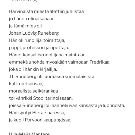
Harvinaista miestä alettiin juhlistaa
jo hänen elinaikanaan,
ja tämä mies oli
Johan Ludvig Runeberg
Hän oli runoilija, toimittaja,
pappi, professori ja opettaja.
Hänet kansallisrunoilijana mainitaan,
emmekä unohda myöskään vaimoaan Fredrikaa,
joka oli hänkin kirjailija.
J L Runeberg oli luomassa suomalaisista
kulttuurikansaa,
moraalista selkärankaa
toi vänrikki Stool tarinoissaan,
joissa Runeberg loi ihannekuvan kansasta ja luonnosta.
Hän syntyi Pietarsaaressa,
ja kuoli Porvoon kaupungissa.
Ulla-Maija Mantere