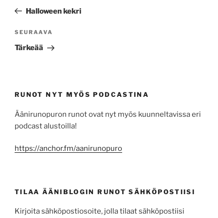
selaus
artikkeli
Halloween kekri
Seuraava
SEURAAVA
artikkeli
Tärkeää
RUNOT NYT MYÖS PODCASTINA
Äänirunopuron runot ovat nyt myös kuunneltavissa eri
podcast alustoilla!
https://anchor.fm/aanirunopuro
TILAA ÄÄNIBLOGIN RUNOT SÄHKÖPOSTIISI
Kirjoita sähköpostiosoite, jolla tilaat sähköpostiisi