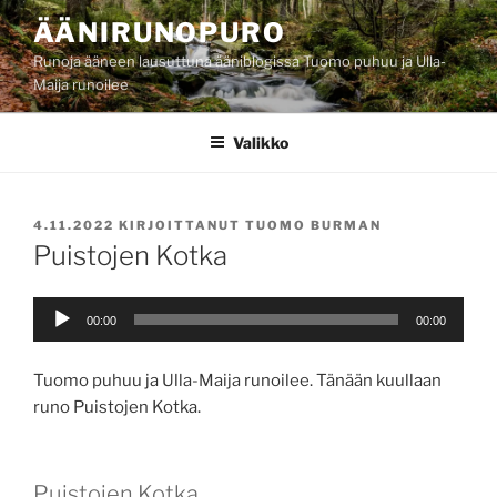
Siirry
ÄÄNIRUNOPURO
sisältöön
Runoja ääneen lausuttuna ääniblogissa Tuomo puhuu ja Ulla-
Maija runoilee
Valikko
JULKAISTU
4.11.2022
KIRJOITTANUT
TUOMO BURMAN
Puistojen Kotka
Äänitoistin
00:00
00:00
Tuomo puhuu ja Ulla-Maija runoilee. Tänään kuullaan
runo Puistojen Kotka.
Puistojen Kotka