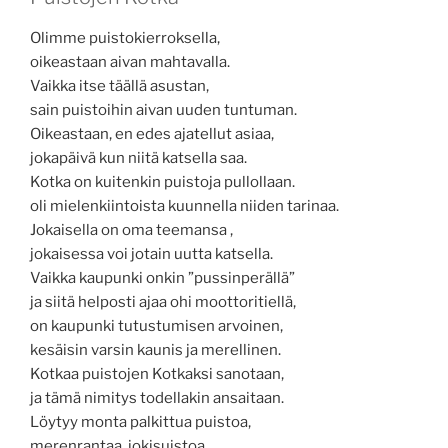
Olimme puistokierroksella,
oikeastaan aivan mahtavalla.
Vaikka itse täällä asustan,
sain puistoihin aivan uuden tuntuman.
Oikeastaan, en edes ajatellut asiaa,
jokapäivä kun niitä katsella saa.
Kotka on kuitenkin puistoja pullollaan.
oli mielenkiintoista kuunnella niiden tarinaa.
Jokaisella on oma teemansa ,
jokaisessa voi jotain uutta katsella.
Vaikka kaupunki onkin ”pussinperällä”
ja siitä helposti ajaa ohi moottoritiellä,
on kaupunki tutustumisen arvoinen,
kesäisin varsin kaunis ja merellinen.
Kotkaa puistojen Kotkaksi sanotaan,
ja tämä nimitys todellakin ansaitaan.
Löytyy monta palkittua puistoa,
merenrantaa, jokisuistoa.