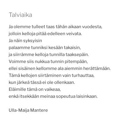
Talviaika
Ja olemme tulleet taas tähän aikaan vuodesta,
jolloin kelloja pitää edelleen veivata.
Ja näin syksyisin
palaamme tunniksi kesään takaisin,
ja siirrämme kelloja tunnilla taaksepäin.
Voimme siis nukkua tunnin pitempään,
ellei sisäinen kellomme ala aiemmin herättämään.
Tämä kellojen siirtäminen vain turhauttaa,
kun järkeä tässä ei ole ollenkaan.
Eläimille tämä on vaikeaa,
enkä itsekkään meinaa sopeutua laisinkaan.
Ulla-Maija Mantere