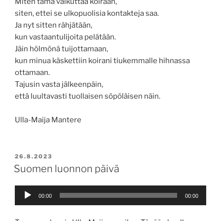
Miten tämä vaikuttaa koiraan,
siten, ettei se ulkopuolisia kontakteja saa.
Ja nyt sitten rähjätään,
kun vastaantulijoita pelätään.
Jäin hölmönä tuijottamaan,
kun minua käskettiin koirani tiukemmalle hihnassa
ottamaan.
Tajusin vasta jälkeenpäin,
että luultavasti tuollaisen söpöläisen näin.
Ulla-Maija Mantere
JULKAISTU
26.8.2023
Suomen luonnon päivä
Äänitoistin
00:00
00:00