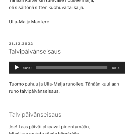
Tänään kuitenkin tulevalle nousee malja,
oli sisältönä sitten kuohuva tai kalja.
Ulla-Maija Mantere
JULKAISTU
21.12.2022
Talvipäivänseisaus
Äänitoistin
00:00
00:00
Tuomo puhuu ja Ulla-Maija runoilee. Tänään kuullaan
runo talvipäivänseisaus.
Talvipäivänseisaus
Jee! Taas päivät alkaavat pidentymään,