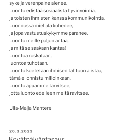
syke ja verenpaine alenee.
Luonto edistää sosiaalista hyvinvointia,
ja toisten ihmisten kanssa kommunikointia.
Luonnossa mieliala kohenee,
ja jopa vastustuskykymme paranee.
Luonto meille paljon antaa,
ja mitä se saakaan kantaa!
Luontoa roskataan,
luontoa tuhotaan.
Luonto koetetaan ihmisen tahtoon alistaa,
tämä ei onnistu milloinkaan.
Luonto apuamme tarvitsee,
jotta luonto edelleen meitä ravitsee.
Ulla-Maija Mantere
JULKAISTU
20.3.2023
Kevätpäiväntasaus