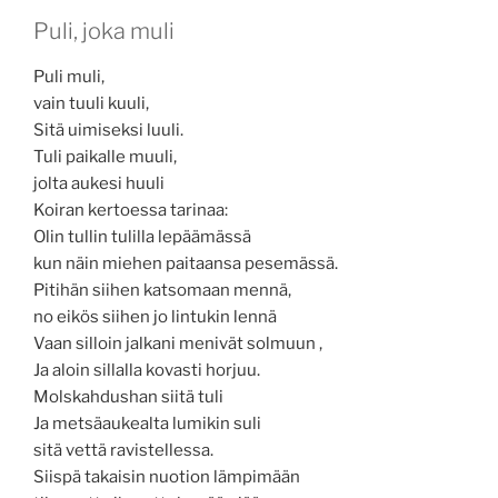
Puli, joka muli
Puli muli,
vain tuuli kuuli,
Sitä uimiseksi luuli.
Tuli paikalle muuli,
jolta aukesi huuli
Koiran kertoessa tarinaa:
Olin tullin tulilla lepäämässä
kun näin miehen paitaansa pesemässä.
Pitihän siihen katsomaan mennä,
no eikös siihen jo lintukin lennä
Vaan silloin jalkani menivät solmuun ,
Ja aloin sillalla kovasti horjuu.
Molskahdushan siitä tuli
Ja metsäaukealta lumikin suli
sitä vettä ravistellessa.
Siispä takaisin nuotion lämpimään