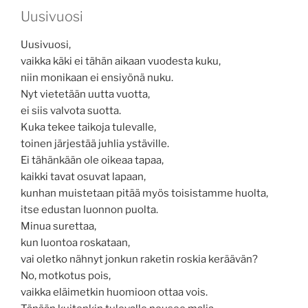
Uusivuosi
Uusivuosi,
vaikka käki ei tähän aikaan vuodesta kuku,
niin monikaan ei ensiyönä nuku.
Nyt vietetään uutta vuotta,
ei siis valvota suotta.
Kuka tekee taikoja tulevalle,
toinen järjestää juhlia ystäville.
Ei tähänkään ole oikeaa tapaa,
kaikki tavat osuvat lapaan,
kunhan muistetaan pitää myös toisistamme huolta,
itse edustan luonnon puolta.
Minua surettaa,
kun luontoa roskataan,
vai oletko nähnyt jonkun raketin roskia keräävän?
No, motkotus pois,
vaikka eläimetkin huomioon ottaa vois.