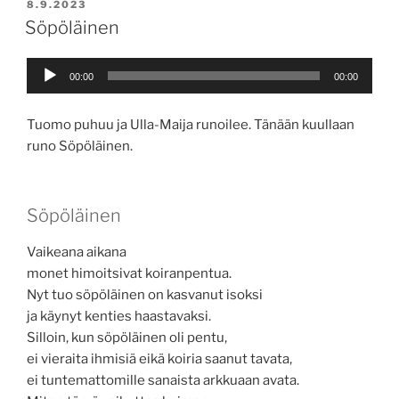
JULKAISTU
8.9.2023
Söpöläinen
Äänitoistin
00:00
00:00
Tuomo puhuu ja Ulla-Maija runoilee. Tänään kuullaan
runo Söpöläinen.
Söpöläinen
Vaikeana aikana
monet himoitsivat koiranpentua.
Nyt tuo söpöläinen on kasvanut isoksi
ja käynyt kenties haastavaksi.
Silloin, kun söpöläinen oli pentu,
ei vieraita ihmisiä eikä koiria saanut tavata,
ei tuntemattomille sanaista arkkuaan avata.