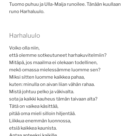
Tuomo puhuu ja Ulla-Maija runoilee. Tänään kuullaan
runo Harhaluulo.
Harhaluulo
Voiko olla niin,
että olemme sotkeutuneet harhakuvitelmiin?
Mitäpä, jos maailma ei olekaan todellinen,
mekö omassa mielessämme luomme sen?
Miksi sitten luomme kaikkea pahaa,
kuten: minulla on aivan liian vähän rahaa.
Mistä johtuu pelko ja väkivalta.
sota ja kaikki kauheus tämän taivaan alta?
Tätä on vaikea käsittää,
pitää oma mieli silloin hiljentää.
Liikkua enemmän luonnossa,
etsiä kaikkea kaunista.
Antaa anteeksi kaikille,