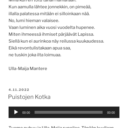
Minä kun en totu tähän hämärään.
Kun aamulla lähtee jonnekkin, on pimeää,
illalla palatessa mitään ei silloinkaan nää.
No, lumi hieman valaisee.
Vaan luminen aika vuosi vuodelta hupenee.
Miten ihmeessä ihmiset pärjäävät Lapissa.
Siellä kun ei aurinkoa näy reilussa kuukaudessa.
Eikä revontulistakaan apua saa,
ne tuskin joka ilta loimuaa.
Ulla-Maija Mantere
JULKAISTU
4.11.2022
Puistojen Kotka
Äänitoistin
00:00
00:00
Tuomo puhuu ja Ulla-Maija runoilee. Tänään kuullaan