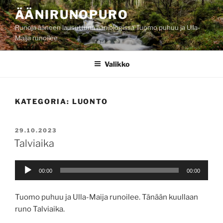
Siirry
ÄÄNIRUNOPURO
sisältöön
Runoja ääneen lausuttuna ääniblogissa Tuomo puhuu ja Ulla-
Maija runoilee
Valikko
KATEGORIA:
LUONTO
JULKAISTU
29.10.2023
Talviaika
Äänitoistin
00:00
00:00
Tuomo puhuu ja Ulla-Maija runoilee. Tänään kuullaan
runo Talviaika.