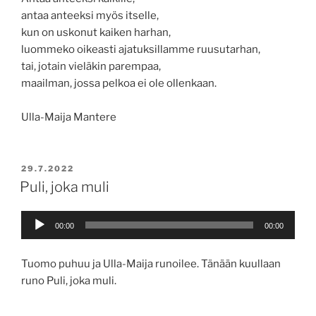
antaa anteeksi myös itselle,
kun on uskonut kaiken harhan,
luommeko oikeasti ajatuksillamme ruusutarhan,
tai, jotain vieläkin parempaa,
maailman, jossa pelkoa ei ole ollenkaan.
Ulla-Maija Mantere
JULKAISTU
29.7.2022
Puli, joka muli
Äänitoistin
00:00
00:00
Tuomo puhuu ja Ulla-Maija runoilee. Tänään kuullaan
runo Puli, joka muli.