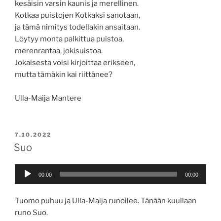
kesäisin varsin kaunis ja merellinen.
Kotkaa puistojen Kotkaksi sanotaan,
ja tämä nimitys todellakin ansaitaan.
Löytyy monta palkittua puistoa,
merenrantaa, jokisuistoa.
Jokaisesta voisi kirjoittaa erikseen,
mutta tämäkin kai riittänee?
Ulla-Maija Mantere
JULKAISTU
7.10.2022
Suo
Äänitoistin
00:00
00:00
Tuomo puhuu ja Ulla-Maija runoilee. Tänään kuullaan
runo Suo.