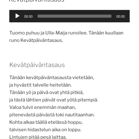
Äänitoistin
00:00
00:00
Tuomo puhuu ja Ulla-Maija runoilee. Tänään kuullaan
runo Kevätpäiväntasaus.
Kevätpäiväntasaus
Tänään kevätpäiväntasausta vietetään,
ja hyvästit talvelle heitetään.
Tänään yö ja päivä ovat yhtä pitkiä,
ja tästä lähtien päivät ovat yötä pitempiä.
Valoa tulvii enemmän maahan,
pitenevästä päivästä toki nautitaanhan.
Kohta alkaa täällä etelässä hoppu,
talvisen hidastelun aika on loppu.
Lintujen pitää pesä laittaa,