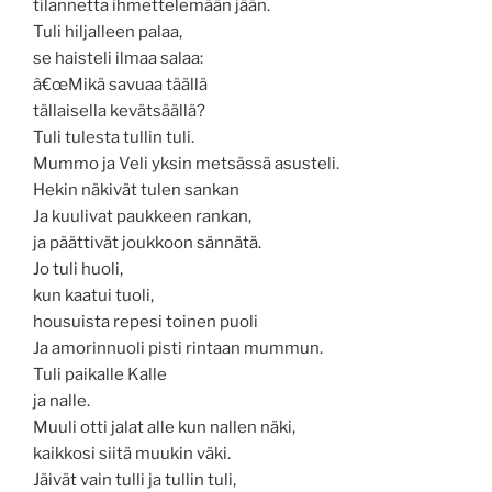
tilannetta ihmettelemään jään.
Tuli hiljalleen palaa,
se haisteli ilmaa salaa:
â€œMikä savuaa täällä
tällaisella kevätsäällä?
Tuli tulesta tullin tuli.
Mummo ja Veli yksin metsässä asusteli.
Hekin näkivät tulen sankan
Ja kuulivat paukkeen rankan,
ja päättivät joukkoon sännätä.
Jo tuli huoli,
kun kaatui tuoli,
housuista repesi toinen puoli
Ja amorinnuoli pisti rintaan mummun.
Tuli paikalle Kalle
ja nalle.
Muuli otti jalat alle kun nallen näki,
kaikkosi siitä muukin väki.
Jäivät vain tulli ja tullin tuli,