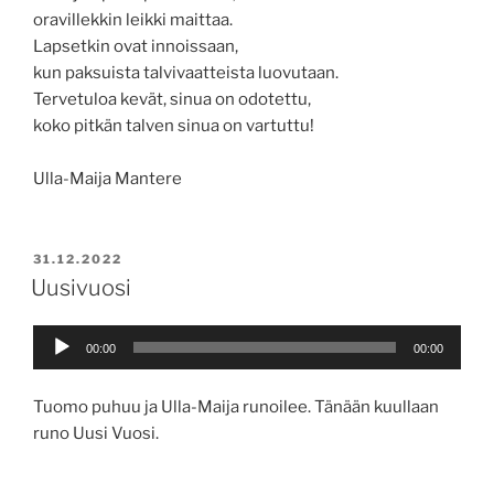
oravillekkin leikki maittaa.
Lapsetkin ovat innoissaan,
kun paksuista talvivaatteista luovutaan.
Tervetuloa kevät, sinua on odotettu,
koko pitkän talven sinua on vartuttu!
Ulla-Maija Mantere
JULKAISTU
31.12.2022
Uusivuosi
Äänitoistin
00:00
00:00
Tuomo puhuu ja Ulla-Maija runoilee. Tänään kuullaan
runo Uusi Vuosi.