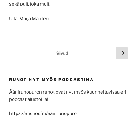
sekä puli, joka muli.
Ulla-Maija Mantere
Artikkelien
Seur
Sivu
1
sivu
sivutus
RUNOT NYT MYÖS PODCASTINA
Äänirunopuron runot ovat nyt myös kuunneltavissa eri
podcast alustoilla!
https://anchor.fm/aanirunopuro