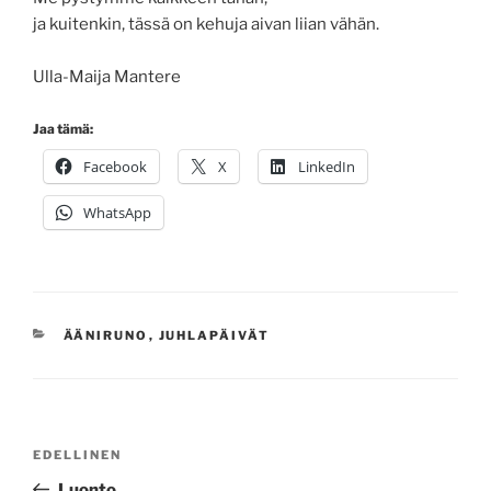
ja kuitenkin, tässä on kehuja aivan liian vähän.
Ulla-Maija Mantere
Jaa tämä:
Facebook
X
LinkedIn
WhatsApp
KATEGORIAT
ÄÄNIRUNO
,
JUHLAPÄIVÄT
Artikkelien
Edellinen
EDELLINEN
selaus
artikkeli
Luonto