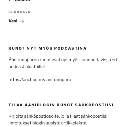
Seuraava
SEURAAVA
artikkeli
Vesi
RUNOT NYT MYÖS PODCASTINA
Äänirunopuron runot ovat nyt myös kuunneltavissa eri
podcast alustoilla!
https://anchor.fm/aanirunopuro
TILAA ÄÄNIBLOGIN RUNOT SÄHKÖPOSTIISI
Kirjoita sähköpostiosoite, jolla tilaat sähköpostiisi
ilmoitukset blogin uusista artikkeleista.