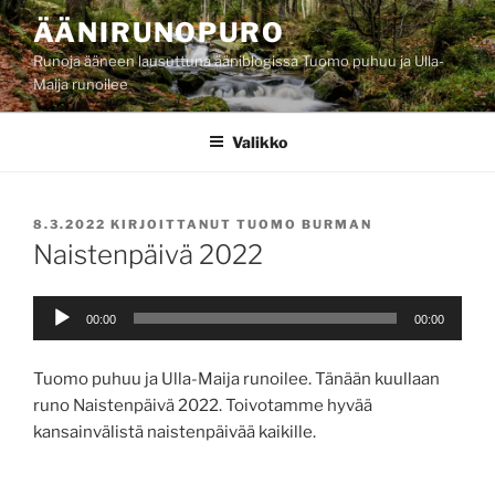
Siirry
ÄÄNIRUNOPURO
sisältöön
Runoja ääneen lausuttuna ääniblogissa Tuomo puhuu ja Ulla-
Maija runoilee
Valikko
JULKAISTU
8.3.2022
KIRJOITTANUT
TUOMO BURMAN
Naistenpäivä 2022
Äänitoistin
00:00
00:00
Tuomo puhuu ja Ulla-Maija runoilee. Tänään kuullaan
runo Naistenpäivä 2022. Toivotamme hyvää
kansainvälistä naistenpäivää kaikille.