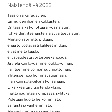
Naistenpäivä 2022
Taas on aika ruusujen,
tai muiden ihanien kukkasten.
On taas aika kohottaa arvoa naisten,
rohkeiden, itsenäisten ja suvaitsevaisten.
Meitä on sorrettu pitkään,
enää toivottavasti kahleet mitkän,
eivät meitä kaada,
ei vapaudesta voi tarpeeksi saada.
Ja vielä kun löydämme joukkovoiman,
hallitsemme voiman suunnattoman.
Yhteispeli saa hommat sujumaan,
ihan kuin sota-aikana konsanaan.
Ei kaikkea tarvitse tehdä yksin,
mutta nauretaan kimpassa, sylityksin.
Pidetään huolta heikoimmista,
sairaista ja vanhemmista.
Me pystymme kaikkeen tähän,