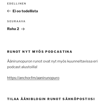
Artikkelien
Edellinen
EDELLINEN
selaus
artikkeli
Ei oo todellista
Seuraava
SEURAAVA
artikkeli
Raha 2
RUNOT NYT MYÖS PODCASTINA
Äänirunopuron runot ovat nyt myös kuunneltavissa eri
podcast alustoilla!
https://anchor.fm/aanirunopuro
TILAA ÄÄNIBLOGIN RUNOT SÄHKÖPOSTIISI