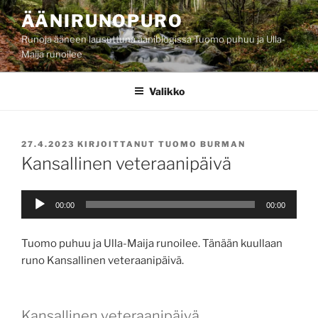
Siirry
ÄÄNIRUNOPURO
sisältöön
Runoja ääneen lausuttuna ääniblogissa Tuomo puhuu ja Ulla-
Maija runoilee
Valikko
JULKAISTU
27.4.2023
KIRJOITTANUT
TUOMO BURMAN
Kansallinen veteraanipäivä
Äänitoistin
00:00
00:00
Tuomo puhuu ja Ulla-Maija runoilee. Tänään kuullaan
runo Kansallinen veteraanipäivä.
Kansallinen veteraanipäivä