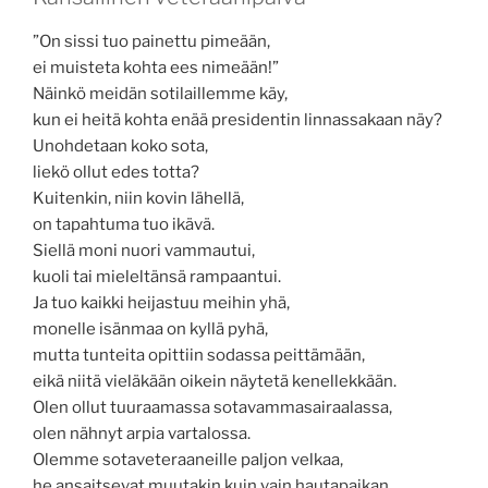
”On sissi tuo painettu pimeään,
ei muisteta kohta ees nimeään!”
Näinkö meidän sotilaillemme käy,
kun ei heitä kohta enää presidentin linnassakaan näy?
Unohdetaan koko sota,
liekö ollut edes totta?
Kuitenkin, niin kovin lähellä,
on tapahtuma tuo ikävä.
Siellä moni nuori vammautui,
kuoli tai mieleltänsä rampaantui.
Ja tuo kaikki heijastuu meihin yhä,
monelle isänmaa on kyllä pyhä,
mutta tunteita opittiin sodassa peittämään,
eikä niitä vieläkään oikein näytetä kenellekkään.
Olen ollut tuuraamassa sotavammasairaalassa,
olen nähnyt arpia vartalossa.
Olemme sotaveteraaneille paljon velkaa,
he ansaitsevat muutakin kuin vain hautapaikan