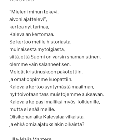
”Mieleni minun tekevi,
aivoni ajattelevi”,
kertoa nyt tarinaa,
Kalevalan kertomaa.
Se kertoo meille historiasta,
muinaisesta mytolgiasta,
siitä, että Suomi on varsin shamanistinen,
olemme vain salanneet sen.
Meidät kristinuskoon pakotettiin,
ja omat oppimme kuopattiin.
Kalevala kertoo syntymästä maailman,
nyt toivotaan taas muistojemme aukeavan.
Kalevala kelpasi malliksi myös Tolkienille,
mutta ei enää meille.
Olisikohan aika Kalevalaa vilkaista,
ja ehkä omia ajatuksiakin oikaista?
Ulla-Maija Mantere