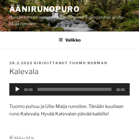
Siirry
ÄÄNIRUNOPURO
sisältöön
Runoja ääneen lausuttuna ääniblogissa Tuomo puhuu ja Ulla-
Maija runoilee
Valikko
JULKAISTU
28.2.2022
KIRJOITTANUT
TUOMO BURMAN
Kalevala
Äänitoistin
00:00
00:00
Tuomo puhuu ja Ulla-Maija runoilee. Tänään kuullaan
runo Kalevala. Hyvää Kalevalan päivää kaikille!
Kalevala