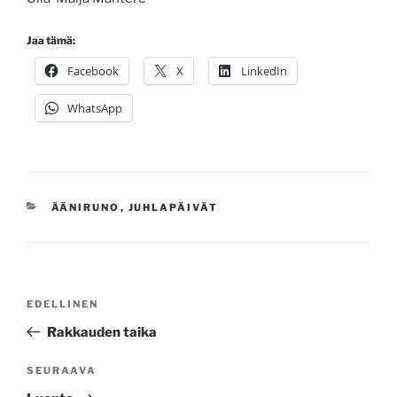
Jaa tämä:
Facebook
X
LinkedIn
WhatsApp
KATEGORIAT
ÄÄNIRUNO
,
JUHLAPÄIVÄT
Artikkelien
Edellinen
EDELLINEN
selaus
artikkeli
Rakkauden taika
Seuraava
SEURAAVA
artikkeli