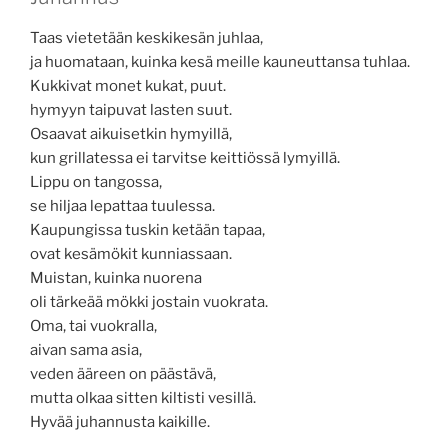
Taas vietetään keskikesän juhlaa,
ja huomataan, kuinka kesä meille kauneuttansa tuhlaa.
Kukkivat monet kukat, puut.
hymyyn taipuvat lasten suut.
Osaavat aikuisetkin hymyillä,
kun grillatessa ei tarvitse keittiössä lymyillä.
Lippu on tangossa,
se hiljaa lepattaa tuulessa.
Kaupungissa tuskin ketään tapaa,
ovat kesämökit kunniassaan.
Muistan, kuinka nuorena
oli tärkeää mökki jostain vuokrata.
Oma, tai vuokralla,
aivan sama asia,
veden ääreen on päästävä,
mutta olkaa sitten kiltisti vesillä.
Hyvää juhannusta kaikille.