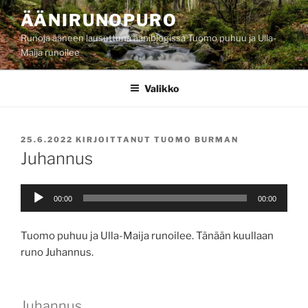
Siirry
ÄÄNIRUNOPURO
sisältöön
Runoja ääneen lausuttuna ääniblogissa Tuomo puhuu ja Ulla-
Maija runoilee
Valikko
JULKAISTU
25.6.2022
KIRJOITTANUT
TUOMO BURMAN
Juhannus
Äänitoistin
00:00
00:00
Tuomo puhuu ja Ulla-Maija runoilee. Tänään kuullaan
runo Juhannus.
Juhannus