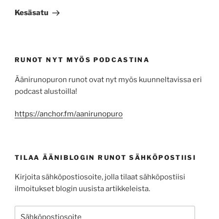
artikkeli
Kesäsatu
RUNOT NYT MYÖS PODCASTINA
Äänirunopuron runot ovat nyt myös kuunneltavissa eri
podcast alustoilla!
https://anchor.fm/aanirunopuro
TILAA ÄÄNIBLOGIN RUNOT SÄHKÖPOSTIISI
Kirjoita sähköpostiosoite, jolla tilaat sähköpostiisi
ilmoitukset blogin uusista artikkeleista.
Sähköpostiosoite