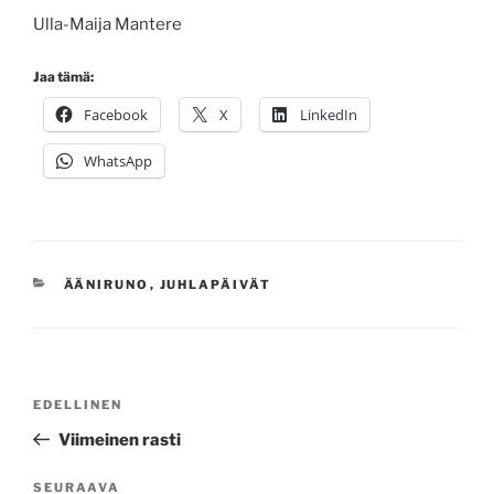
Ulla-Maija Mantere
Jaa tämä:
Facebook
X
LinkedIn
WhatsApp
KATEGORIAT
ÄÄNIRUNO
,
JUHLAPÄIVÄT
Artikkelien
Edellinen
EDELLINEN
selaus
artikkeli
Viimeinen rasti
Seuraava
SEURAAVA