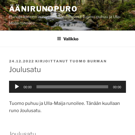
Siirry
ÄÄNIRUNOPURO
sisältöön
Runoja ääneen lausuttuna ääniblogissa Tuomo puhuu ja Ulla-
Maija runoilee
Valikko
JULKAISTU
24.12.2022
KIRJOITTANUT
TUOMO BURMAN
Joulusatu
Äänitoistin
00:00
00:00
Tuomo puhuu ja Ulla-Maija runoilee. Tänään kuullaan
runo Joulusatu.
Joulusatu