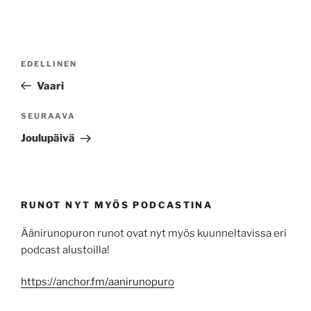
Artikkelien
Edellinen
EDELLINEN
selaus
artikkeli
Vaari
Seuraava
SEURAAVA
artikkeli
Joulupäivä
RUNOT NYT MYÖS PODCASTINA
Äänirunopuron runot ovat nyt myös kuunneltavissa eri
podcast alustoilla!
https://anchor.fm/aanirunopuro