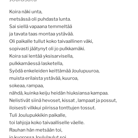
Koira näki unta,
metsässä oli puhdasta lunta.
Sai siellä vapaana temmeltää
ja tavata taas montaa ystävää.
Oli paikalle tullut koko taivaallinen väki,
sopivasti jäätynyt oli jo pulkkamäki.
Koira sai lentää yksisarvisella,
pulkkamäessä lasketella,
Syödä enkeleiden keittämää Joulupuuroa,
muista erilaista ystävää, kuuroa,
sokeaa, rampaa,
nähdä, kuinka keiju heidän hiuksiansa kampaa.
Nelistivät siinä hevoset, kissat , lampaat ja possut,
iloisesti vilkkui piirissa tonttujen tossut.
Tuli Joulupukkikin paikalle,
toi lahjoja koko taivaalliselle väelle.
Rauhan hän metsään toi,
jo kuorossa Joululaulut soi.