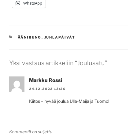
WhatsApp
KATEGORIAT
ÄÄNIRUNO
,
JUHLAPÄIVÄT
Yksi vastaus artikkeliin “Joulusatu”
Markku Rossi
24.12.2022 13:26
Kiitos – hyvää joulua Ulla-Maija ja Tuomo!
Kommentit on suljettu.