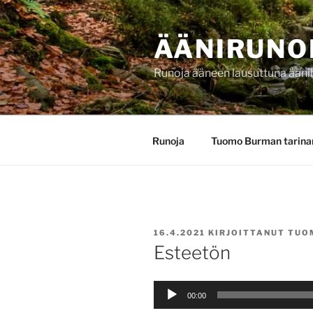
Siirry
sisältöön
ÄÄNIRUNO
Runoja ääneen lausuttuna ääni
Runoja
Tuomo Burman tarina
JULKAISTU
16.4.2021
KIRJOITTANUT
TUO
Esteetön
Äänitoistin
00:00