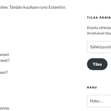
ja
ilee. Tänään kuullaan runo Esteetön.
alas
säädät
TILAA ÄÄNI
äänenvoimakkuutta
suuremmaksi
Kirjoita sähköpo
ja
ilmoitukset blog
pienemmäksi.
Sähköpostioso
tuneet
neet?
Tilaa
kaan?
HAKU
Etsi:
Sanna.