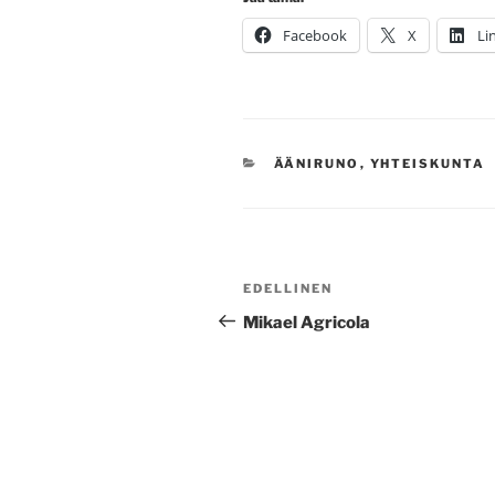
Facebook
X
Li
KATEGORIAT
ÄÄNIRUNO
,
YHTEISKUNTA
Artikkelien
Edellinen
EDELLINEN
selaus
artikkeli
Mikael Agricola