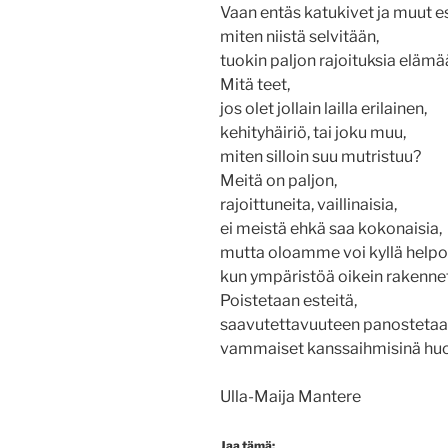
Vaan entäs katukivet ja muut e
miten niistä selvitään,
tuokin paljon rajoituksia elämä
Mitä teet,
jos olet jollain lailla erilainen,
kehityhäiriö, tai joku muu,
miten silloin suu mutristuu?
Meitä on paljon,
rajoittuneita, vaillinaisia,
ei meistä ehkä saa kokonaisia,
mutta oloamme voi kyllä helpo
kun ympäristöä oikein rakenne
Poistetaan esteitä,
saavutettavuuteen panostetaa
vammaiset kanssaihmisinä hu
Ulla-Maija Mantere
Jaa tämä: