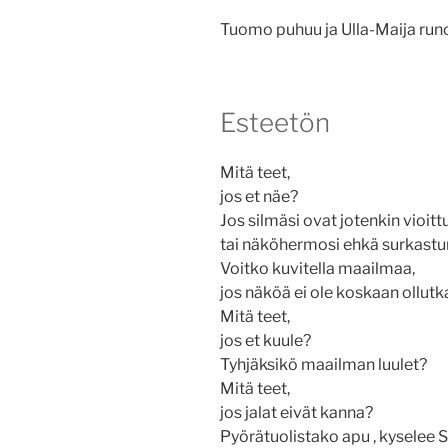
Tuomo puhuu ja Ulla-Maija runo
Esteetön
Mitä teet,
jos et näe?
Jos silmäsi ovat jotenkin vioit
tai näköhermosi ehkä surkastu
Voitko kuvitella maailmaa,
jos näköä ei ole koskaan ollut
Mitä teet,
jos et kuule?
Tyhjäksikö maailman luulet?
Mitä teet,
jos jalat eivät kanna?
Pyörätuolistako apu , kyselee 