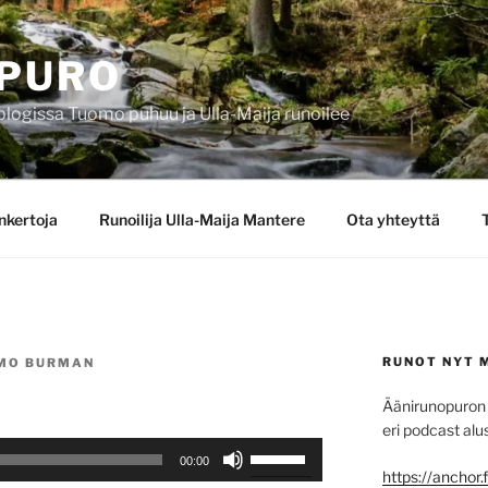
PURO
blogissa Tuomo puhuu ja Ulla-Maija runoilee
nkertoja
Runoilija Ulla-Maija Mantere
Ota yhteyttä
RUNOT NYT 
MO BURMAN
Äänirunopuron 
eri podcast alus
Nuolinäppäimillä
00:00
ylös
https://anchor