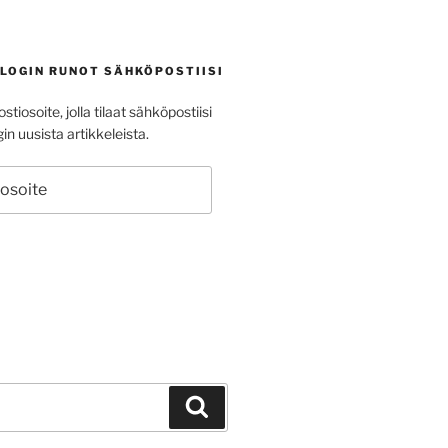
BLOGIN RUNOT SÄHKÖPOSTIISI
stiosoite, jolla tilaat sähköpostiisi
in uusista artikkeleista.
ite
Haku