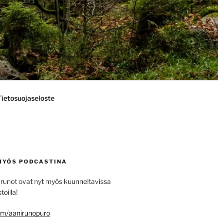
Tietosuojaseloste
MYÖS PODCASTINA
runot ovat nyt myös kuunneltavissa
toilla!
.fm/aanirunopuro