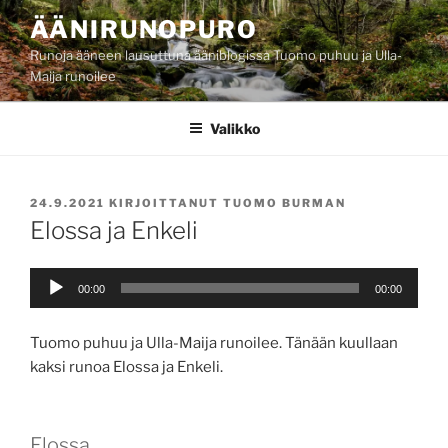
Siirry
ÄÄNIRUNOPURO
sisältöön
Runoja ääneen lausuttuna ääniblogissa Tuomo puhuu ja Ulla-
Maija runoilee
Valikko
JULKAISTU
24.9.2021
KIRJOITTANUT
TUOMO BURMAN
Elossa ja Enkeli
Äänitoistin
00:00
00:00
Tuomo puhuu ja Ulla-Maija runoilee. Tänään kuullaan
kaksi runoa Elossa ja Enkeli.
Elossa