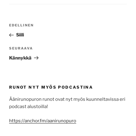
Artikkelien
Edellinen
EDELLINEN
selaus
artikkeli
Siili
Seuraava
SEURAAVA
artikkeli
Kännykkä
RUNOT NYT MYÖS PODCASTINA
Äänirunopuron runot ovat nyt myös kuunneltavissa eri
podcast alustoilla!
https://anchor.fm/aanirunopuro