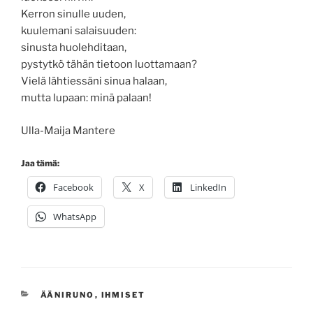
Kerron sinulle uuden,
kuulemani salaisuuden:
sinusta huolehditaan,
pystytkö tähän tietoon luottamaan?
Vielä lähtiessäni sinua halaan,
mutta lupaan: minä palaan!
Ulla-Maija Mantere
Jaa tämä:
Facebook
X
LinkedIn
WhatsApp
KATEGORIAT
ÄÄNIRUNO
,
IHMISET